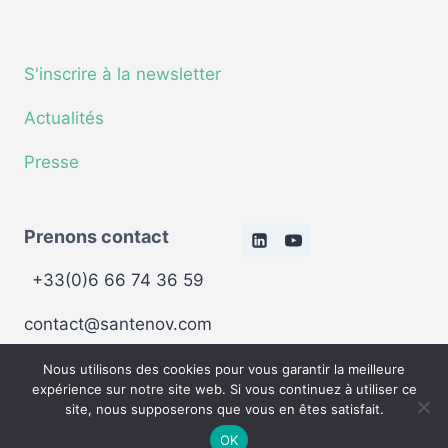
S'inscrire à la newsletter
Actualités
Presse
Prenons contact
+33(0)6 66 74 36 59
contact@santenov.com
Nous utilisons des cookies pour vous garantir la meilleure
© 2026 Santenov Dijon Bourgogne - Tous droits
expérience sur notre site web. Si vous continuez à utiliser ce
site, nous supposerons que vous en êtes satisfait.
réservés -
Politique de confidentialité
-
Mentions
légales
OK