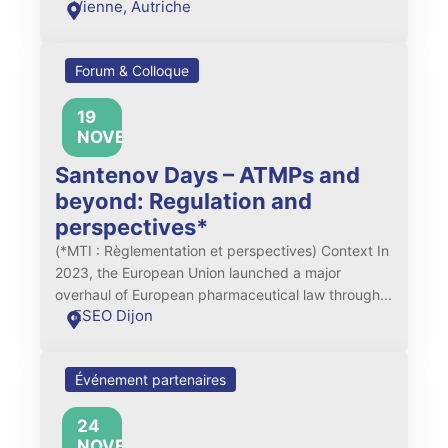
Vienne, Autriche
Forum & Colloque
19
All
NOVEMBRE
day
Santenov Days – ATMPs and
beyond: Regulation and
perspectives*
(*MTI : Règlementation et perspectives) Context In
2023, the European Union launched a major
overhaul of European pharmaceutical law through...
ESEO Dijon
Événement partenaires
24
17:00
NOVEMBRE