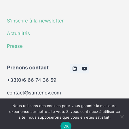
S'inscrire à la newsletter
Actualités
Presse
Prenons contact
+33(0)6 66 74 36 59
contact@santenov.com
Nous utilisons des cookies pour vous garantir la meilleure
© 2026 Santenov Dijon Bourgogne - Tous droits
expérience sur notre site web. Si vous continuez à utiliser ce
site, nous supposerons que vous en êtes satisfait.
réservés -
Politique de confidentialité
-
Mentions
légales
OK