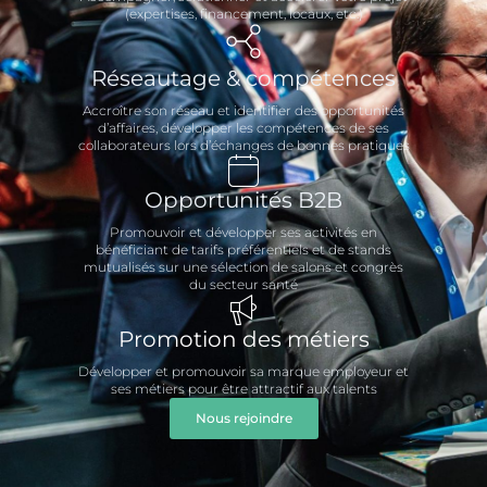
(expertises, financement, locaux, etc.)
Réseautage & compétences
Accroître son réseau et identifier des opportunités
d’affaires, développer les compétences de ses
collaborateurs lors d’échanges de bonnes pratiques
Opportunités B2B
Promouvoir et développer ses activités en
bénéficiant de tarifs préférentiels et de stands
mutualisés sur une sélection de salons et congrès
du secteur santé
Promotion des métiers
Développer et promouvoir sa marque employeur et
ses métiers pour être attractif aux talents
Nous rejoindre