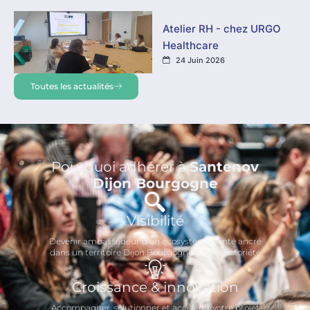
Atelier RH - chez URGO
Healthcare
24 Juin 2026
Toutes les actualités
Pourquoi adhérer à
Santenov
Dijon Bourgogne
Visibilité
Devenir ambassadeur d’un écosystème santé ancré
dans un territoire Dijon Bourgogne à forte notoriété
Croissance & innovation
Accompagner, solutionner et accélérer votre projet