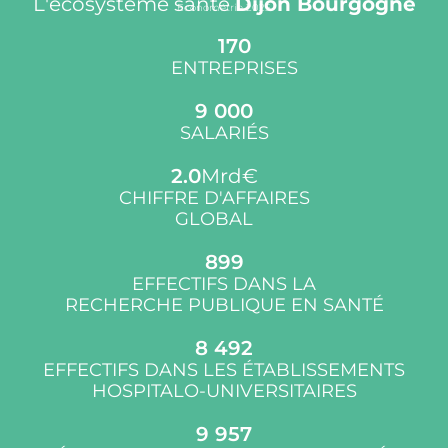
L'écosystème santé
Dijon Bourgogne
Econométrie 2025
170
ENTREPRISES
9 000
SALARIÉS
2.0
Mrd€
CHIFFRE D'AFFAIRES
GLOBAL
900
EFFECTIFS DANS LA
RECHERCHE PUBLIQUE EN SANTÉ
8 500
EFFECTIFS DANS LES ÉTABLISSEMENTS
HOSPITALO-UNIVERSITAIRES
10 000