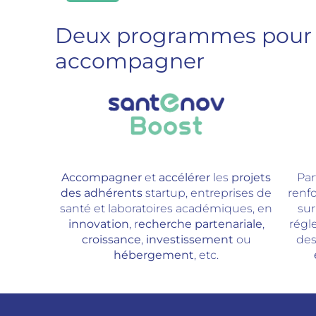
Deux programmes pour
accompagner
Accompagner
et
accélérer
les
projets
Par
des adhérents
startup, entreprises de
renfo
santé et laboratoires académiques, en
sur
innovation
, r
echerche partenariale
,
régle
croissance
,
investissement
ou
de
hébergement
, etc.