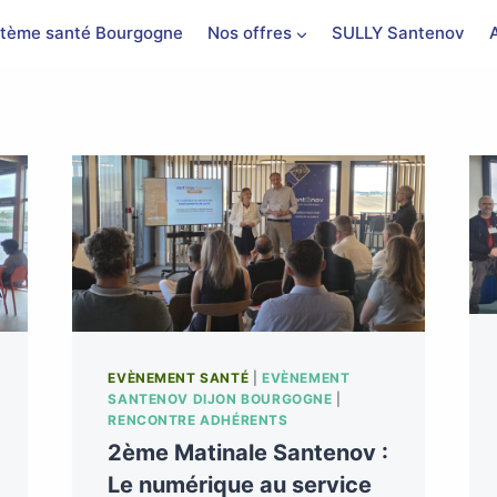
tème santé Bourgogne
Nos offres
SULLY Santenov
EVÈNEMENT SANTÉ
|
EVÈNEMENT
SANTENOV DIJON BOURGOGNE
|
RENCONTRE ADHÉRENTS
2ème Matinale Santenov :
Le numérique au service